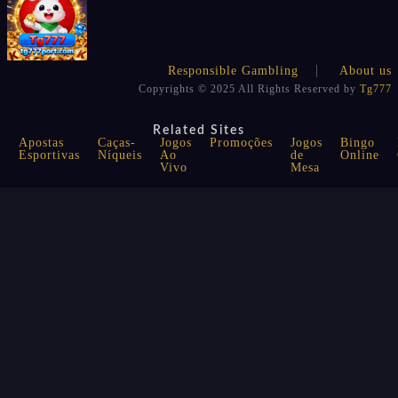
Responsible Gambling
About us
Copyrights © 2025 All Rights Reserved by
Tg777
Related Sites
o
Apostas
Caças-
Jogos
Promoções
Jogos
Bingo
Esportivas
Níqueis
Ao
de
Online
Vivo
Mesa