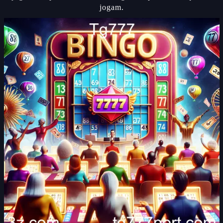
jogam.