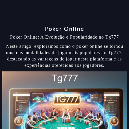
Poker Online
Poker Online: A Evolução e Popularidade no Tg777
Neste artigo, exploramos como o poker online se tornou
uma das modalidades de jogo mais populares no Tg777,
destacando as vantagens de jogar nesta plataforma e as
experiências oferecidas aos jogadores.