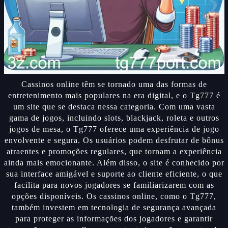
Cassinos online têm se tornado uma das formas de
entretenimento mais populares na era digital, e o Tg777 é
um site que se destaca nessa categoria. Com uma vasta
gama de jogos, incluindo slots, blackjack, roleta e outros
jogos de mesa, o Tg777 oferece uma experiência de jogo
envolvente e segura. Os usuários podem desfrutar de bônus
atraentes e promoções regulares, que tornam a experiência
ainda mais emocionante. Além disso, o site é conhecido por
sua interface amigável e suporte ao cliente eficiente, o que
facilita para novos jogadores se familiarizarem com as
opções disponíveis. Os cassinos online, como o Tg777,
também investem em tecnologia de segurança avançada
para proteger as informações dos jogadores e garantir