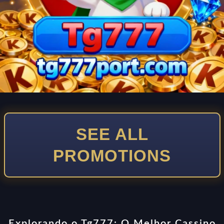
SEE ALL
PROMOTIONS
Explorando o Tg777: O Melhor Cassino