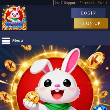
24*7 Support
Facebook
Email
LOGIN
SIGN UP
Menu